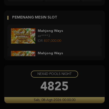
PEMENANG MESIN SLOT
Mahjong Ways
air****3
IDR
837,000.00
Mahjong Ways
air****3
IDR
716,800.00
NEX4D POOLS NIGHT
Mahjong Ways
air****3
4825
IDR
616,000.00
Gates of Gatot Kaca 1000
Sab, 08-Agt-2026 00.00.00
linta****3
IDR
596,500.00