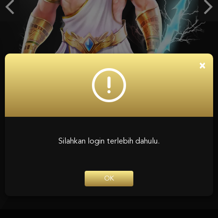
Previous
Ne
×
MATIC PLAY
ah satu pemain utama di dunia iGaming. Kami hadir
nghargaan, live casino, dan konten multi-produk
Silahkan login terlebih dahulu.
simal dan bikin pemain terpikat di seluruh dunia.
 kualitas, dan gerak cepat—kami bukan cuma ikut
tren, tapi yang bikin tren!
OK
Coba Sekarang