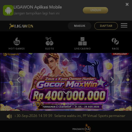
×
LIGAWON Aplikasi Mobile
UNDUH
Jangan tampilkan lagi hari ini
MASUK
DAFTAR
HOT GAMES
SLOTS
LIVE CASINO
RACE
9 sampai 30-Sep-2026 14.59.59. Selama waktu ini, PP Virtual Sports permainan tid