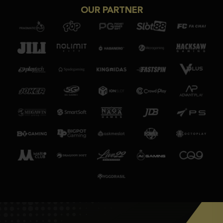
OUR PARTNER