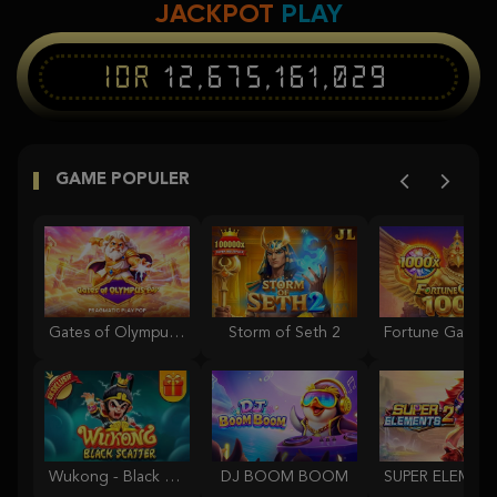
JACKPOT
PLAY
IDR
12,675,161,029
GAME POPULER
Gates of Olympus POP
Storm of Seth 2
Wukong - Black Scatter
DJ BOOM BOOM