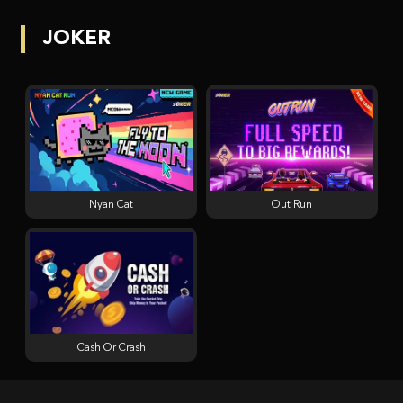
JOKER
Nyan Cat
Out Run
Cash Or Crash